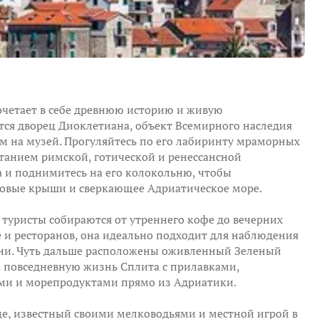
четает в себе древнюю историю и живую
тся дворец Диоклетиана, объект Всемирного наследия
м на музей. Прогуляйтесь по его лабиринту мраморных
танием римской, готической и ренессансной
а и поднимитесь на его колокольню, чтобы
овые крыши и сверкающее Адриатическое море.
 туристы собираются от утреннего кофе до вечерних
 и ресторанов, она идеально подходит для наблюдения
зни. Чуть дальше расположены оживленный Зеленый
 повседневную жизнь Сплита с прилавками,
ми и морепродуктами прямо из Адриатики.
це, известный своими мелководьями и местной игрой в