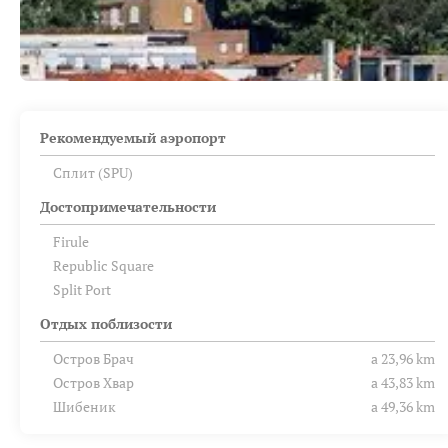
Рекомендуемый аэропорт
Сплит (SPU)
Достопримечательности
Firule
Republic Square
Split Port
Отдых поблизости
Остров Брач
a 23,96 km
Остров Хвар
a 43,83 km
Шибеник
a 49,36 km