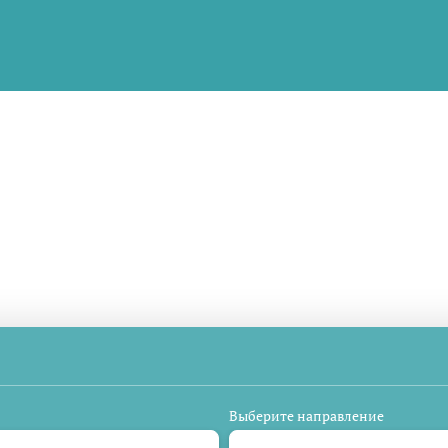
ированный выезд
Досуг
Приспособление
Тран
Выберите направление