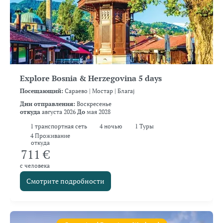
Explore Bosnia & Herzegovina 5 days
Посещающий:
Сараево |
Мостар |
Благај
Дни отправления:
Воскресенье
откуда
августа 2026
До
мая 2028
1
транспортная сеть
4
ночью
1 Туры
4 Проживание
откуда
711 €
с человека
Смотрите подробности