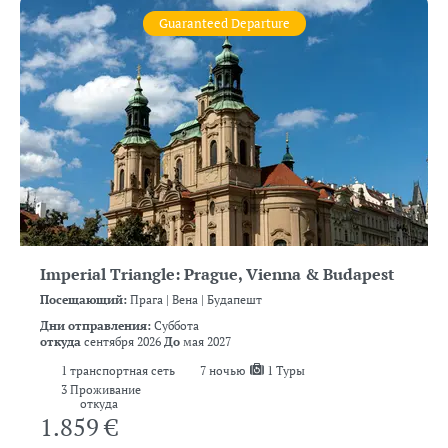
Guaranteed Departure
Imperial Triangle: Prague, Vienna & Budapest
Посещающий:
Прага |
Вена |
Будапешт
Дни отправления:
Суббота
откуда
сентября 2026
До
мая 2027
1
транспортная сеть
7
ночью
1 Туры
3 Проживание
откуда
1.859 €