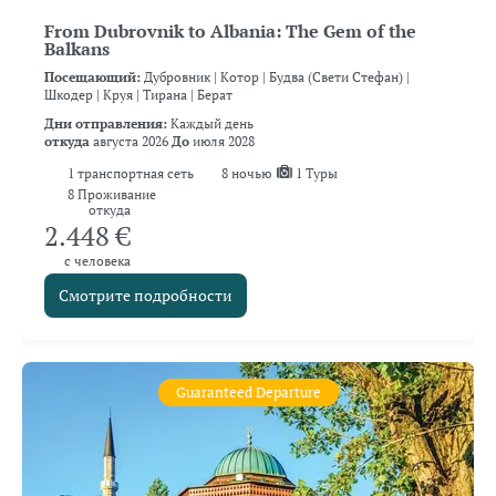
From Dubrovnik to Albania: The Gem of the
Balkans
Посещающий:
Дубровник |
Котор |
Будва (Свети Стефан) |
Шкодер |
Круя |
Тирана |
Берат
Дни отправления:
Каждый день
откуда
августа 2026
До
июля 2028
1
транспортная сеть
8
ночью
1 Туры
8 Проживание
откуда
2.448 €
с человека
Смотрите подробности
Guaranteed Departure