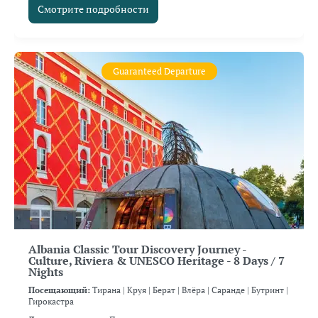
Смотрите подробности
Guaranteed Departure
Albania Classic Tour Discovery Journey -
Culture, Riviera & UNESCO Heritage - 8 Days / 7
Nights
Посещающий:
Тирана |
Круя |
Берат |
Влёра |
Саранде |
Бутринт |
Гирокастра