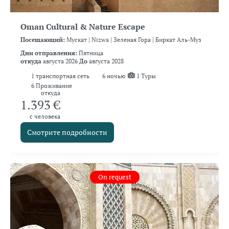
Oman Cultural & Nature Escape
Посещающий:
Мускат |
Nizwa |
Зеленая Гора |
Биркат Аль-Муз
Дни отправления:
Пятница
откуда
августа 2026
До
августа 2028
1
транспортная сеть
6
ночью
1 Туры
6 Проживание
откуда
1.393 €
с человека
Смотрите подробности
On request