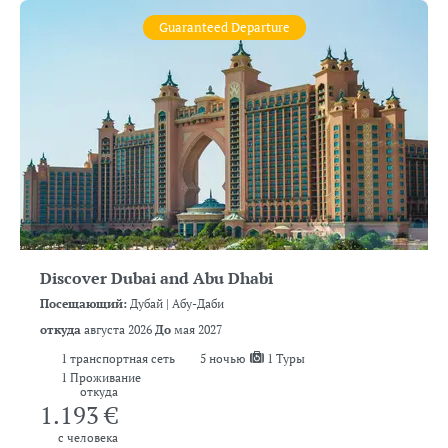
Guaranteed Departure
Discover Dubai and Abu Dhabi
Посещающий:
Дубай |
Абу-Даби
откуда
августа 2026
До
мая 2027
1
транспортная сеть
5
ночью
1 Туры
1 Проживание
откуда
1.193 €
с человека