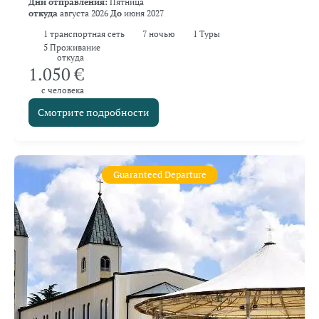
Дни отправления:
Пятница
откуда
августа 2026
До
июня 2027
1
транспортная сеть
7
ночью
1 Туры
5 Проживание
откуда
1.050 €
с человека
Смотрите подробности
Guaranteed Departure