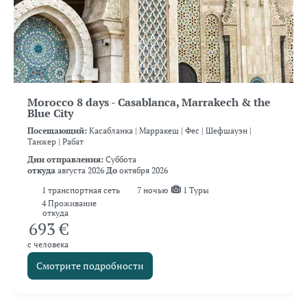
Morocco 8 days - Casablanca, Marrakech & the
Blue City
Посещающий:
Касабланка |
Марракеш |
Фес |
Шефшауэн |
Танжер |
Рабат
Дни отправления:
Суббота
откуда
августа 2026
До
октября 2026
1
транспортная сеть
7
ночью
1 Туры
4 Проживание
откуда
693 €
с человека
Смотрите подробности