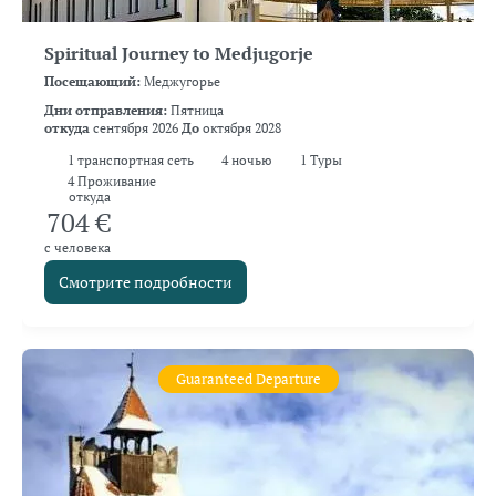
Spiritual Journey to Medjugorje
Посещающий:
Меджугорье
Дни отправления:
Пятница
откуда
сентября 2026
До
октября 2028
1
транспортная сеть
4
ночью
1 Туры
4 Проживание
откуда
704 €
с человека
Смотрите подробности
Guaranteed Departure