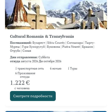
Cultural Romania & Transylvania
Посещающий:
Бухарест |
Sibiu County |
Сигишоара |
Тыргу-
Муреш |
Гура-Хуморулуй |
Буковина |
Piatra Neamt |
Брашов |
Отруби |
Синая
Дни отправления:
Суббота
откуда
августа 2026
До
октября 2026
1
транспортная сеть
6
ночью
1 Туры
6 Проживание
откуда
1.222 €
с человека
Смотрите подробности