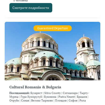
с человека
Смотрите подробности
Guaranteed Departure
Cultural Romania & Bulgaria
Посещающий:
Бухарест |
Sibiu County |
Сигишоара |
Тыргу-
Муреш |
Гура-Хуморулуй |
Буковина |
Piatra Neamt |
Брашов |
Отруби |
Синая |
Велико Тырново |
Пловдив |
София |
Рила