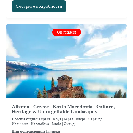
Смотрите подробности
On request
Albania - Greece - North Macedonia - Culture,
Heritage & Unforgettable Landscapes
Посещающий:
Тирана |
Круя |
Берат |
Влёра |
Саранде |
Иоаннина |
Каламбака |
Bitola |
Охрид
Дни отправления:
Пятница