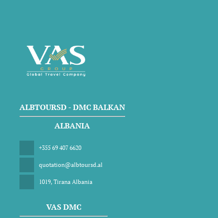
ALBTOURSD - DMC BALKAN
ALBANIA
+355 69 407 6620
quotation@albtoursd.al
1019, Tirana Albania
VAS DMC