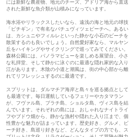
には新鮮な農産物、地元のチーズ、アドリア海から直送
された新鮮な魚介類が山積みになっています。
海水浴やリラックスしたいなら、遠浅の海と地元の球技
「ピチギン」で有名なバチュヴィツェビーチへ。あるい
は、カシュニやフィルレといった静かな小石のビーチを
散策するのも良いでしょう。自然愛好家なら、マルヤン
丘をハイキングやサイクリングで巡ってみてください。
森林公園には、パノラマビューを楽しめる展望台、小さ
な礼拝堂、そして静かに泳ぐのに最適な隠れ家的な入り
江があります。木陰の小道と潮風は、街の中心部から離
れてリフレッシュするのに最適です。
スプリットは、ダルマチア海岸と島々を巡る拠点として
も最適です。毎日運航しているフェリーやカタマラン
が、フヴァル島、ブラチ島、ショルタ島、ヴィス島を結
んでいます。それぞれの島には、おしゃれなナイトライ
フやブドウ畑から、静かな漁村や隠れた入り江まで、個
性豊かな魅力が詰まっています。歴史好き、グルメ、ビ
ーチ好き、島巡り好きなど、どんなタイプの方でも、ス
プリットは文化、リラクゼーション、そして冒険が魅力