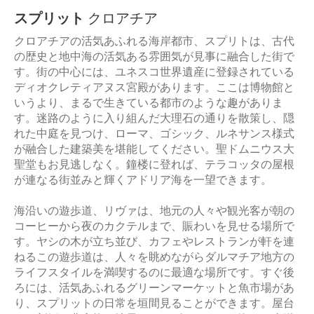
スプリット
クロアチア
クロアチアの活気あふれる海岸都市、スプリトは、古代
の歴史と地中海の活気ある雰囲気が見事に融合した街で
す。街の中心には、ユネスコ世界遺産に登録されている
ディオクレティアヌス宮殿があります。ここは博物館と
いうより、まるで生きている都市のような趣がありま
す。迷路のように入り組んだ大理石の通りを散策し、隠
れた中庭を見つけ、ローマ、ゴシック、ルネサンス様式
が融合した建築美を堪能してください。聖ドムニウス大
聖堂もお見逃しなく。鐘楼に登れば、テラコッタの屋根
が連なる街並みと輝くアドリア海を一望できます。
海沿いの遊歩道、リヴァは、地元の人々や観光客が朝の
コーヒーから夜のカクテルまで、賑わいを見せる場所で
す。ヤシの木が立ち並び、カフェやレストランが軒を連
ねるこの遊歩道は、人々を眺めながらダルマチア地方の
ライフスタイルを満喫するのに最適な場所です。すぐ後
ろには、活気あふれるグリーンマーケットと魚市場があ
り、スプリットの日常を垣間見ることができます。屋台