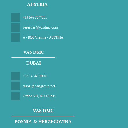
AUSTRIA
+43 676 7077351
reservas@vasdmc.com
A -1030 Vienna - AUSTRIA
VAS DMC
DUBAI
+971 4 349 1060
dubai@vasgroup.net
Office 305, Bur Dubai
VAS DMC
BOSNIA & HERZEGOVINA