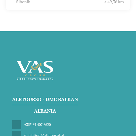
Sibenik
a 49,36 km
ALBTOURSD - DMC BALKAN
ALBANIA
+355 69 407 6620
quotation@albtoursd.al