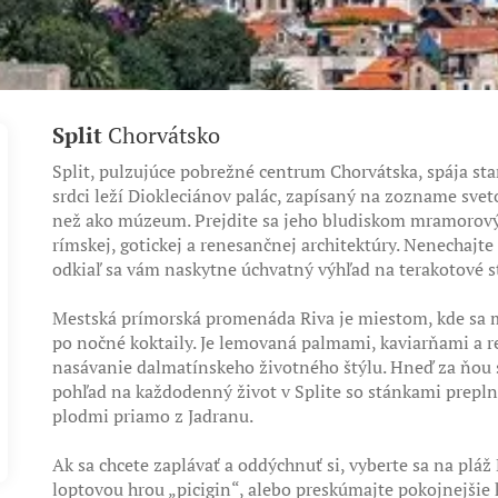
Split
Chorvátsko
Split, pulzujúce pobrežné centrum Chorvátska, spája st
srdci leží Diokleciánov palác, zapísaný na zozname sve
než ako múzeum. Prejdite sa jeho bludiskom mramorových
rímskej, gotickej a renesančnej architektúry. Nenechajte 
odkiaľ sa vám naskytne úchvatný výhľad na terakotové st
Mestská prímorská promenáda Riva je miestom, kde sa mi
po nočné koktaily. Je lemovaná palmami, kaviarňami a r
nasávanie dalmatínskeho životného štýlu. Hneď za ňou s
pohľad na každodenný život v Splite so stánkami prep
plodmi priamo z Jadranu.
Ak sa chcete zaplávať a oddýchnuť si, vyberte sa na plá
loptovou hrou „picigin“, alebo preskúmajte pokojnejšie 