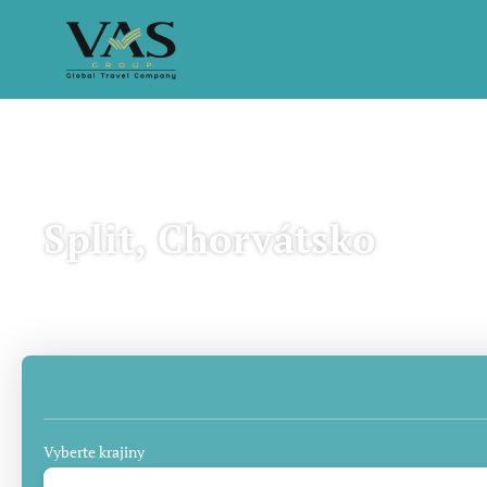
Split, Chorvátsko
Výlety AI
Garantovaný odchod
Či
Vyberte krajiny