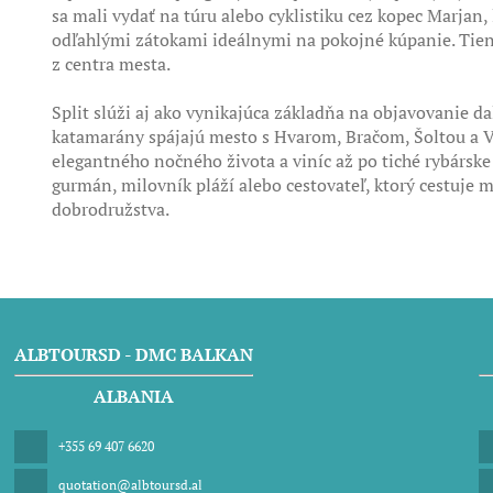
sa mali vydať na túru alebo cyklistiku cez kopec Marja
odľahlými zátokami ideálnymi na pokojné kúpanie. Tien
z centra mesta.
Split slúži aj ako vynikajúca základňa na objavovanie d
katamarány spájajú mesto s Hvarom, Bračom, Šoltou a Vi
elegantného nočného života a viníc až po tiché rybárske 
gurmán, milovník pláží alebo cestovateľ, ktorý cestuje 
dobrodružstva.
ALBTOURSD - DMC BALKAN
ALBANIA
+355 69 407 6620
quotation@albtoursd.al