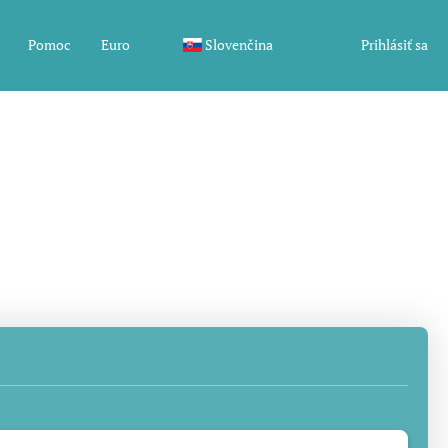
Pomoc
Euro
Slovenčina
Prihlásiť sa
mná prehliadka
Multidestrácia
Šport a podujatia