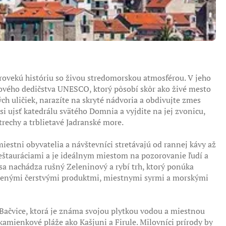
arovekú históriu so živou stredomorskou atmosférou. V jeho
tového dedičstva UNESCO, ktorý pôsobí skôr ako živé mesto
 uličiek, narazíte na skryté nádvoria a obdivujte zmes
si ujsť katedrálu svätého Domnia a vyjdite na jej zvonicu,
rechy a trblietavé Jadranské more.
estni obyvatelia a návštevníci stretávajú od rannej kávy až
eštauráciami a je ideálnym miestom na pozorovanie ľudí a
a nachádza rušný Zeleninový a rybí trh, ktorý ponúka
lnenými čerstvými produktmi, miestnymi syrmi a morskými
ž Bačvice, ktorá je známa svojou plytkou vodou a miestnou
kamienkové pláže ako Kašjuni a Firule. Milovníci prírody by