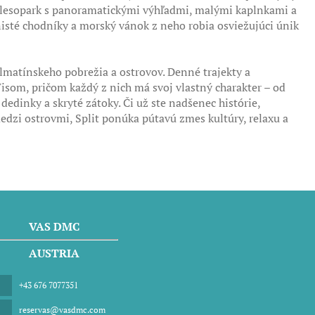
n, lesopark s panoramatickými výhľadmi, malými kaplnkami a
isté chodníky a morský vánok z neho robia osviežujúci únik
almatínskeho pobrežia a ostrovov. Denné trajekty a
som, pričom každý z nich má svoj vlastný charakter – od
dedinky a skryté zátoky. Či už ste nadšenec histórie,
medzi ostrovmi, Split ponúka pútavú zmes kultúry, relaxu a
VAS DMC
AUSTRIA
+43 676 7077351
reservas@vasdmc.com