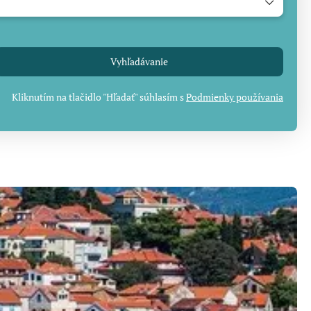
Vyhľadávanie
Kliknutím na tlačidlo "Hľadať" súhlasím s
Podmienky používania