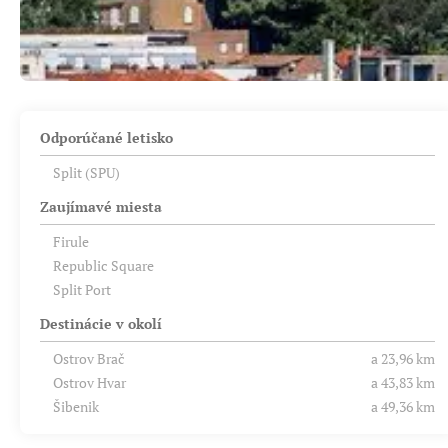
Odporúčané letisko
Split (SPU)
Zaujímavé miesta
Firule
Republic Square
Split Port
Destinácie v okolí
Ostrov Brač
a 23,96 km
Ostrov Hvar
a 43,83 km
Šibenik
a 49,36 km