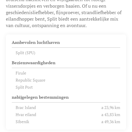
vissersdorpjes en verborgen baaien. Of u nu een
geschiedenisliefhebber, fijnproever, strandliefhebber of
eilandhopper bent, Split biedt een aantrekkelijke mix
van cultuur, ontspanning en avontuur.
Aanbevolen luchthaven
Split (SPU)
Bezienswaardigheden
Firule
Republic Square
Split Port
nabijgelegen bestemmingen
Brac Island
a 23,96 km
Hvar eiland
a 43,83 km
Sibenik
a 49,36 km