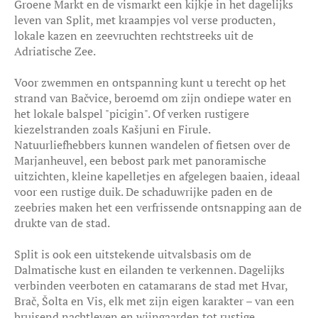
Groene Markt en de vismarkt een kijkje in het dagelijks
leven van Split, met kraampjes vol verse producten,
lokale kazen en zeevruchten rechtstreeks uit de
Adriatische Zee.
Voor zwemmen en ontspanning kunt u terecht op het
strand van Bačvice, beroemd om zijn ondiepe water en
het lokale balspel "picigin". Of verken rustigere
kiezelstranden zoals Kašjuni en Firule.
Natuurliefhebbers kunnen wandelen of fietsen over de
Marjanheuvel, een bebost park met panoramische
uitzichten, kleine kapelletjes en afgelegen baaien, ideaal
voor een rustige duik. De schaduwrijke paden en de
zeebries maken het een verfrissende ontsnapping aan de
drukte van de stad.
Split is ook een uitstekende uitvalsbasis om de
Dalmatische kust en eilanden te verkennen. Dagelijks
verbinden veerboten en catamarans de stad met Hvar,
Brač, Šolta en Vis, elk met zijn eigen karakter – van een
bruisend nachtleven en wijngaarden tot rustige