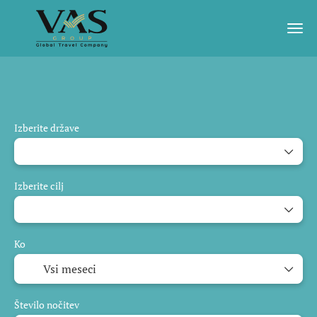
Potovanja z umetno inteligenco
Zagotovljen odhod
Izberite države
Izberite cilj
Ko
Število nočitev