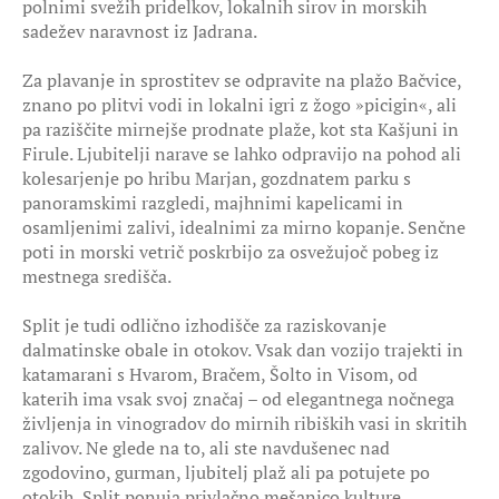
polnimi svežih pridelkov, lokalnih sirov in morskih
sadežev naravnost iz Jadrana.
Za plavanje in sprostitev se odpravite na plažo Bačvice,
znano po plitvi vodi in lokalni igri z žogo »picigin«, ali
pa raziščite mirnejše prodnate plaže, kot sta Kašjuni in
Firule. Ljubitelji narave se lahko odpravijo na pohod ali
kolesarjenje po hribu Marjan, gozdnatem parku s
panoramskimi razgledi, majhnimi kapelicami in
osamljenimi zalivi, idealnimi za mirno kopanje. Senčne
poti in morski vetrič poskrbijo za osvežujoč pobeg iz
mestnega središča.
Split je tudi odlično izhodišče za raziskovanje
dalmatinske obale in otokov. Vsak dan vozijo trajekti in
katamarani s Hvarom, Bračem, Šolto in Visom, od
katerih ima vsak svoj značaj – od elegantnega nočnega
življenja in vinogradov do mirnih ribiških vasi in skritih
zalivov. Ne glede na to, ali ste navdušenec nad
zgodovino, gurman, ljubitelj plaž ali pa potujete po
otokih, Split ponuja privlačno mešanico kulture,