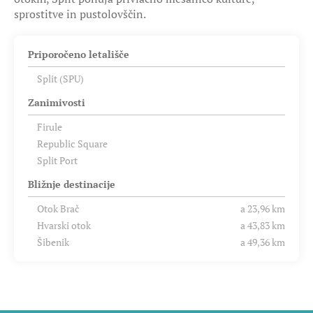
sprostitve in pustolovščin.
Priporočeno letališče
Split (SPU)
Zanimivosti
Firule
Republic Square
Split Port
Bližnje destinacije
Otok Brač
a 23,96 km
Hvarski otok
a 43,83 km
Šibenik
a 49,36 km