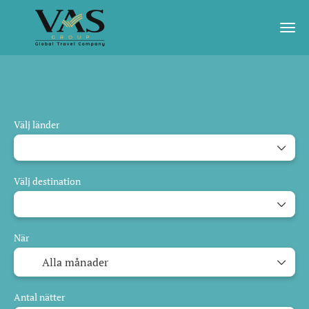
AI-resor
Garanterad avgång
Aktiviteter
Välj länder
Välj destination
När
Antal nätter