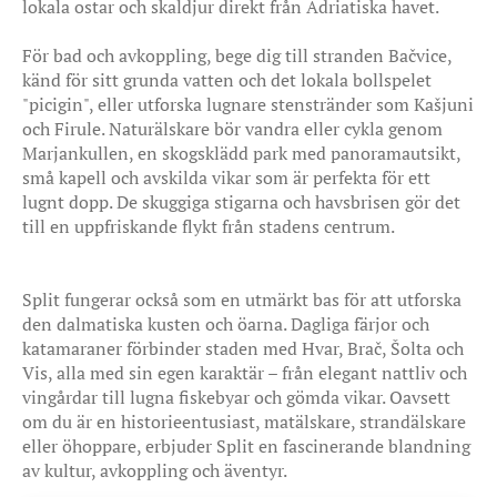
lokala ostar och skaldjur direkt från Adriatiska havet.
För bad och avkoppling, bege dig till stranden Bačvice,
känd för sitt grunda vatten och det lokala bollspelet
"picigin", eller utforska lugnare stenstränder som Kašjuni
och Firule. Naturälskare bör vandra eller cykla genom
Marjankullen, en skogsklädd park med panoramautsikt,
små kapell och avskilda vikar som är perfekta för ett
lugnt dopp. De skuggiga stigarna och havsbrisen gör det
till en uppfriskande flykt från stadens centrum.
Split fungerar också som en utmärkt bas för att utforska
den dalmatiska kusten och öarna. Dagliga färjor och
katamaraner förbinder staden med Hvar, Brač, Šolta och
Vis, alla med sin egen karaktär – från elegant nattliv och
vingårdar till lugna fiskebyar och gömda vikar. Oavsett
om du är en historieentusiast, matälskare, strandälskare
eller öhoppare, erbjuder Split en fascinerande blandning
av kultur, avkoppling och äventyr.