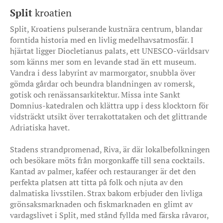
Split
kroatien
Split, Kroatiens pulserande kustnära centrum, blandar
forntida historia med en livlig medelhavsatmosfär. I
hjärtat ligger Diocletianus palats, ett UNESCO-världsarv
som känns mer som en levande stad än ett museum.
Vandra i dess labyrint av marmorgator, snubbla över
gömda gårdar och beundra blandningen av romersk,
gotisk och renässansarkitektur. Missa inte Sankt
Domnius-katedralen och klättra upp i dess klocktorn för
vidsträckt utsikt över terrakottataken och det glittrande
Adriatiska havet.
Stadens strandpromenad, Riva, är där lokalbefolkningen
och besökare möts från morgonkaffe till sena cocktails.
Kantad av palmer, kaféer och restauranger är det den
perfekta platsen att titta på folk och njuta av den
dalmatiska livsstilen. Strax bakom erbjuder den livliga
grönsaksmarknaden och fiskmarknaden en glimt av
vardagslivet i Split, med stånd fyllda med färska råvaror,