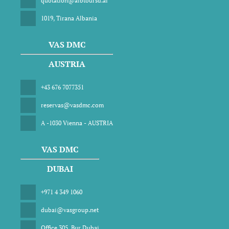
quotation@albtoursd.al
1019, Tirana Albania
VAS DMC
AUSTRIA
+43 676 7077351
reservas@vasdmc.com
A -1030 Vienna - AUSTRIA
VAS DMC
DUBAI
+971 4 349 1060
dubai@vasgroup.net
Office 305, Bur Dubai