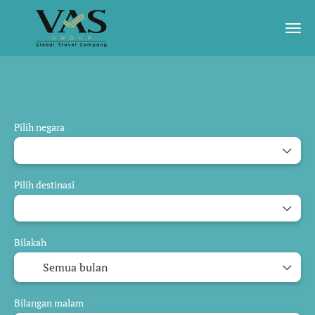
Perjalanan AI
Terjamin berlepas
Aktiviti-a
Pilih negara
Pilih destinasi
Bilakah
Bilangan malam