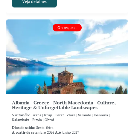
Veja detalhes
On request
Albania - Greece - North Macedonia - Culture,
Heritage & Unforgettable Landscapes
Visitando:
Tirana |
Kruja |
Berat |
Vlore |
Sarande |
Ioannina |
Kalambaka |
Bitola |
Ohrid
Dias de saída:
Sexta-feira
A partir de
setembro 2026
Até
junho 2027