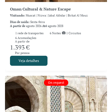
Oman Cultural & Nature Escape
Visitando:
Muscat |
Nizwa |
Jabal Akhdar |
Birkat Al Mouz
Dias de saída:
Sexta-feira
A partir de
agosto 2026
Até
agosto 2028
1
rede de transportes
6
Noites
1 Circuitos
6 Acomodações
A partir de
1.393 €
Por pessoa
Veja detalhes
On request