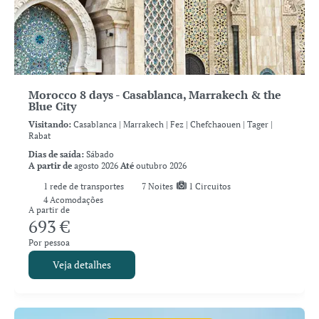
Morocco 8 days - Casablanca, Marrakech & the
Blue City
Visitando:
Casablanca |
Marrakech |
Fez |
Chefchaouen |
Tager |
Rabat
Dias de saída:
Sábado
A partir de
agosto 2026
Até
outubro 2026
1
rede de transportes
7
Noites
1 Circuitos
4 Acomodações
A partir de
693 €
Por pessoa
Veja detalhes