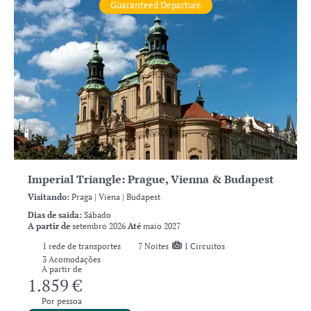
Guaranteed Departure
Imperial Triangle: Prague, Vienna & Budapest
Visitando:
Praga |
Viena |
Budapest
Dias de saída:
Sábado
A partir de
setembro 2026
Até
maio 2027
1
rede de transportes
7
Noites
1 Circuitos
3 Acomodações
A partir de
1.859 €
Por pessoa