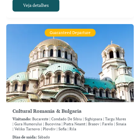
Veja detalhes
Guaranteed Departure
Cultural Romania & Bulgaria
Visitando:
Bucareste |
Condado De Sibiu |
Sighişoara |
Targu Mures
|
Gura Humorului |
Bucovina |
Piatra Neamt |
Brasov |
Farelo |
Sinaia
|
Veliko Tarnovo |
Plovdiv |
Sofia |
Rila
Dias de saída:
Sábado