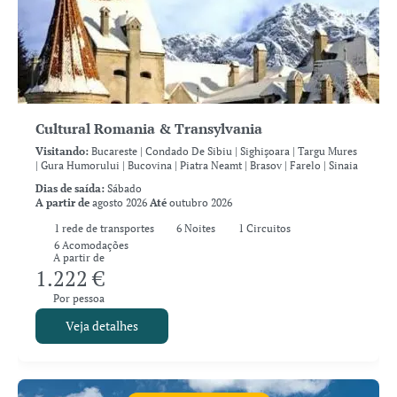
Cultural Romania & Transylvania
Visitando:
Bucareste |
Condado De Sibiu |
Sighişoara |
Targu Mures
|
Gura Humorului |
Bucovina |
Piatra Neamt |
Brasov |
Farelo |
Sinaia
Dias de saída:
Sábado
A partir de
agosto 2026
Até
outubro 2026
1
rede de transportes
6
Noites
1 Circuitos
6 Acomodações
A partir de
1.222 €
Por pessoa
Veja detalhes