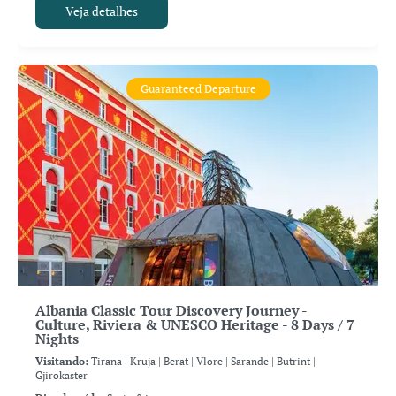
Veja detalhes
Guaranteed Departure
Albania Classic Tour Discovery Journey -
Culture, Riviera & UNESCO Heritage - 8 Days / 7
Nights
Visitando:
Tirana |
Kruja |
Berat |
Vlore |
Sarande |
Butrint |
Gjirokaster