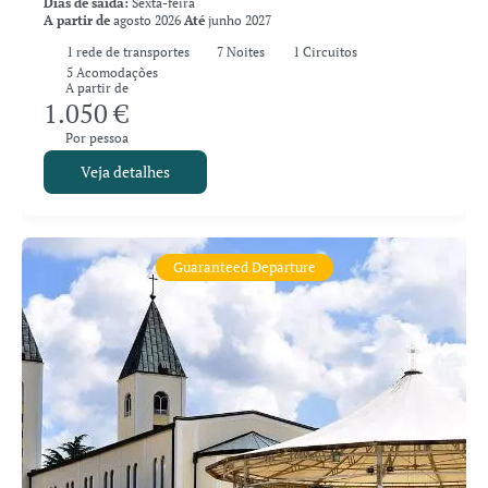
Dias de saída:
Sexta-feira
A partir de
agosto 2026
Até
junho 2027
1
rede de transportes
7
Noites
1 Circuitos
5 Acomodações
A partir de
1.050 €
Por pessoa
Veja detalhes
Guaranteed Departure