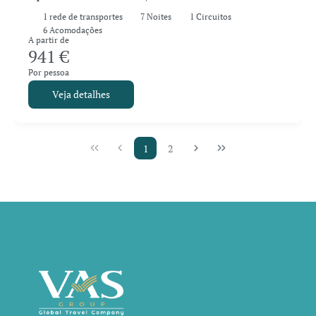
1
rede de transportes
7
Noites
1 Circuitos
6 Acomodações
A partir de
941 €
Por pessoa
Veja detalhes
1
2