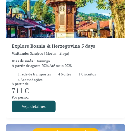
Explore Bosnia & Herzegovina 5 days
Visitando:
Sarajevo |
Mostar |
Blagaj
Dias de saída:
Domingo
A partir de
agosto 2026
Até
maio 2028
1
rede de transportes
4
Noites
1 Circuitos
4 Acomodações
A partir de
711 €
Por pessoa
Veja detalhes