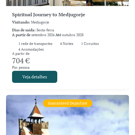
Spiritual Journey to Medjugorje
Visitando:
Medjugorje
Dias de saída:
Sexta-feira
A partir de
setembro 2026
Até
outubro 2028
1
rede de transportes
4
Noites
1 Circuitos
4 Acomodações
A partir de
704 €
Por pessoa
Veja detalhes
Guaranteed Departure