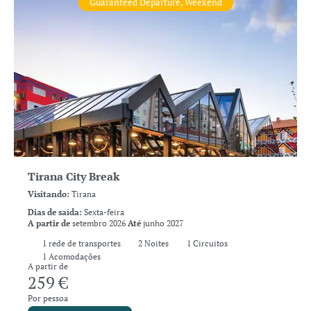
Guaranteed Departure, Weekend
Tirana City Break
Visitando:
Tirana
Dias de saída:
Sexta-feira
A partir de
setembro 2026
Até
junho 2027
1
rede de transportes
2
Noites
1 Circuitos
1 Acomodações
A partir de
259 €
Por pessoa