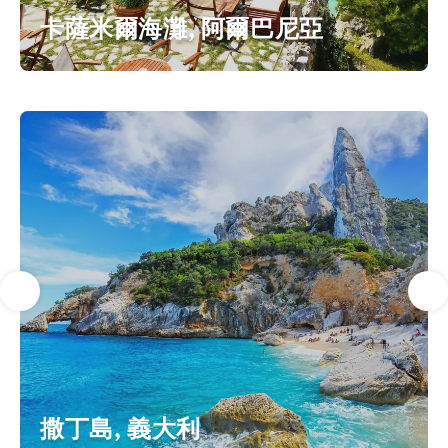
卡薩米爾海灘, 阿爾巴尼亞
撒丁島, 義大利