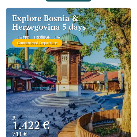
Explore Bosnia &
Herzegovina 5 days
3 目的地
1 交通網絡
4 晚
Guaranteed Departure
从
1.422 €
711 €