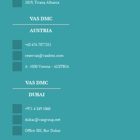
1019, Tirana Albania
VAS DMC
AUSTRIA
+43 676 7077351
reservas@vasdmc.com
A -1030 Vienna - AUSTRIA
VAS DMC
DUBAI
+971 4 349 1060
dubai@vasgroup.net
Office 305, Bur Dubai