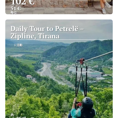
102 €
51 €
每位
查看
Daily Tour to Petrelë –
Zipline, Tirana
1 活動
从