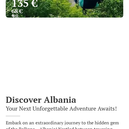
135 €
68 €
每位
查看
Discover Albania
Your Next Unforgettable Adventure Awaits!
Embark on an extraordinary journey to the hidden gem