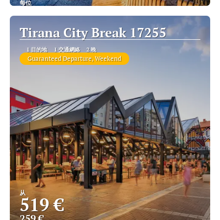
每位
查看
Tirana City Break 17255
1 目的地
1 交通網絡
2 晚
Guaranteed Departure, Weekend
从
519 €
259 €