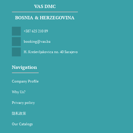
VAS DMC
BOSNIA & HERZEGOVINA
+387 625 210 89
booking@vas.ba
H. Kreševljakovica no. 40 Sarajevo
Navigation
Company Profile
Why Us?
Privacy policy
隐私政策
Our Catalogs