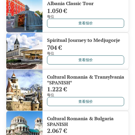
Albania Classic Tour
1.050 €
每位
查看报价
Spiritual Journey to Medjugorje
704 €
每位
查看报价
Cultural Romania & Transylvania
*SPANISH*
1.222 €
每位
查看报价
Cultural Romania & Bulgaria
SPANISH
2.067 €