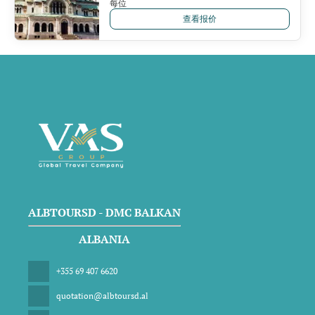
每位
查看报价
ALBTOURSD - DMC BALKAN
ALBANIA
+355 69 407 6620
quotation@albtoursd.al