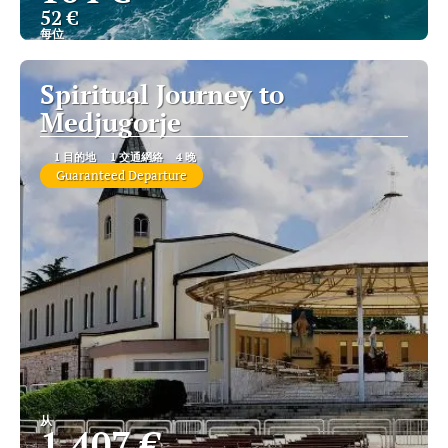
52 €
每位
查看
Spiritual Journey to
Medjugorje
1 目的地
1 交通網絡
4 晚
Guaranteed Departure
从
1.407 €