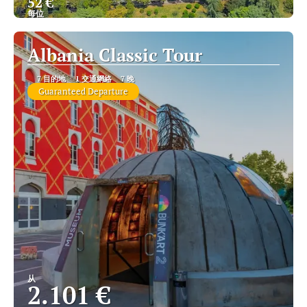
52 €
每位
查看
Albania Classic Tour
7 目的地
1 交通網絡
7 晚
Guaranteed Departure
从
2.101 €