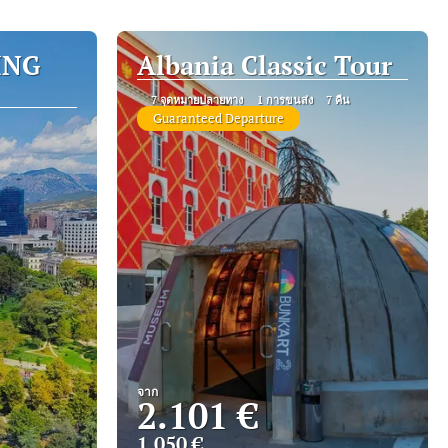
ING
Albania Classic Tour
7 จุดหมายปลายทาง
1 การขนส่ง
7 คืน
Guaranteed Departure
จาก
2.101 €
1.050 €