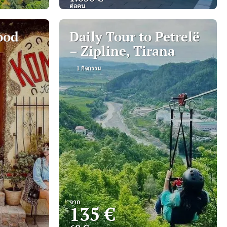
ต่อคน
ดู
ood
Daily Tour to Petrelë
– Zipline, Tirana
1 กิจกรรม
จาก
135 €