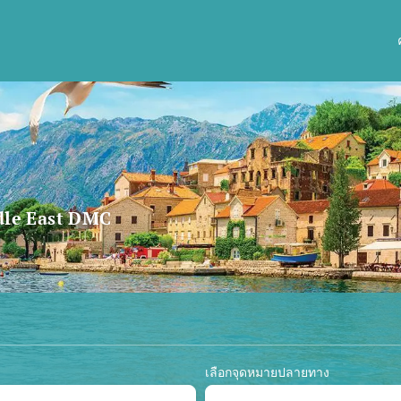
dle East DMC
กรรม
ที่พัก
การโอน
เลือกจุดหมายปลายทาง