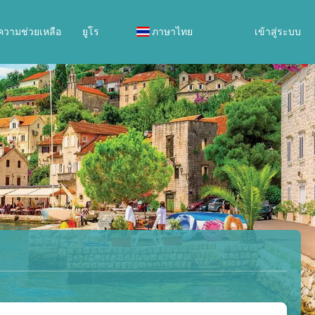
ความช่วยเหลือ
ยูโร
ภาษาไทย
เข้าสู่ระบบ
ทัวร์ส่วนตัว
แพ็คเกจไดนามิก
กีฬาและกิจกรรม