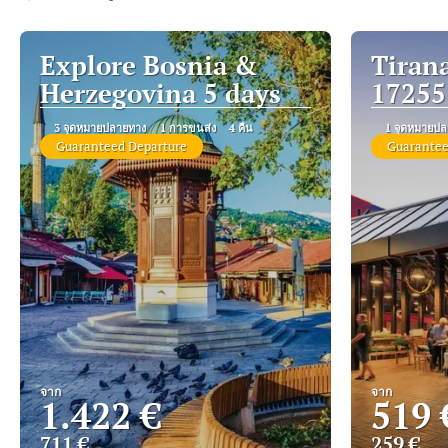
Explore Bosnia &
Tirana
Herzegovina 5 days
17255
3 จุดหมายปลายทาง
1 การขนส่ง
4 คืน
1 จุดหมายปล
Guaranteed Departure
Guarantee
จาก
จาก
1.422 €
519 
711 €
259 €