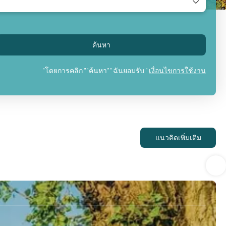
ค้นหา
"โดยการคลิก ""ค้นหา"" ฉันยอมรับ "
เงื่อนไขการใช้งาน
แนวคิดเพิ่มเติม