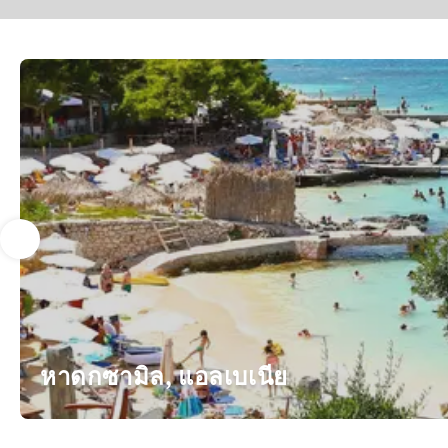
หาดกซามิล, แอลเบเนีย