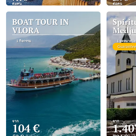
ต่อคน
ต่อคน
ดู
BOAT TOUR IN
Spirit
VLORA
Medju
1 กิจกรรม
1 จุดหมายปล
Guarantee
จาก
จาก
104 €
1.40