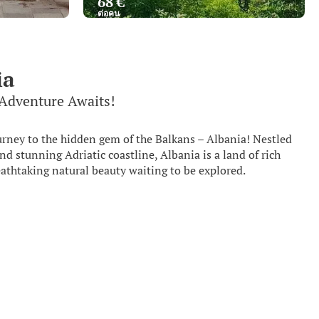
68 €
ต่อคน
ดู
ia
 Adventure Awaits!
rney to the hidden gem of the Balkans – Albania! Nestled
 stunning Adriatic coastline, Albania is a land of rich
reathtaking natural beauty waiting to be explored.