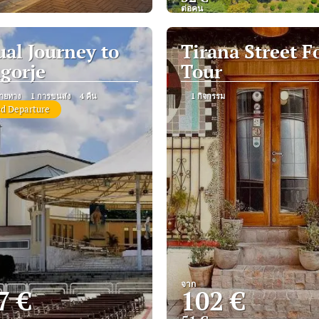
ต่อคน
ดู
ดู
ual Journey to
Tirana Street F
gorje
Tour
ายทาง
1 การขนส่ง
4 คืน
1 กิจกรรม
d Departure
จาก
7 €
102 €