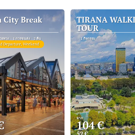
 City Break
TIRANA WALK
TOUR
ายทาง
1 การขนส่ง
2 คืน
1 กิจกรรม
d Departure, Weekend
จาก
€
104 €
52 €