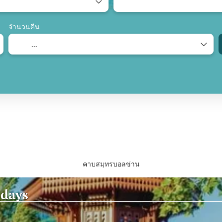
จำนวนคืน
คาบสมุทรบอลข่าน
 days