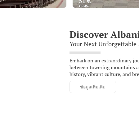
51 €
ต่อคน
ดู
ดู
Discover Alban
Your Next Unforgettable
Embark on an extraordinary jou
between towering mountains and
history, vibrant culture, and b
ข้อมูลเพิ่มเติม