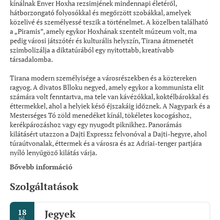
kínálnak Enver Hoxha rezsimjének mindennapi életéről,
hátborzongató folyosókkal és megőrzött szobákkal, amelyek
közelivé és személyessé teszik a történelmet. A közelben található
a „Piramis”, amely egykor Hoxhának szentelt múzeum volt, ma
pedig városi játszótér és kulturális helyszín, Tirana átmenetét
szimbolizálja a diktatúrából egy nyitottabb, kreatívabb
társadalomba.
Tirana modern személyisége a városrészekben és a köztereken
ragyog. A divatos Blloku negyed, amely egykor a kommunista elit
számára volt fenntartva, ma tele van kávézókkal, koktélbárokkal és
éttermekkel, ahol a helyiek késő éjszakáig időznek. A Nagypark és a
Mesterséges Tó zöld menedéket kínál, tökéletes kocogáshoz,
kerékpározáshoz vagy egy nyugodt piknikhez. Panorámás
kilátásért utazzon a Dajti Expressz felvonóval a Dajti-hegyre, ahol
túraútvonalak, éttermek és a városra és az Adriai-tenger partjára
nyíló lenyűgöző kilátás várja.
Bővebb információ
Szolgáltatások
18
Jegyek
júl.