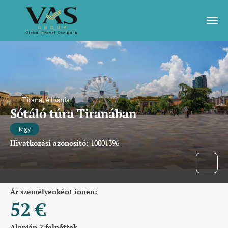
Tirana, Albánia
Sétáló túra Tiranában
Jegy
Hivatkozási azonosító:
10001396
ár személyenként innen:
52 €
Alapján 2 felnőttek