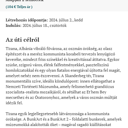
(104 €
Teljes ár
)
Létrehozás időpontja:
2024. július 2., kedd
Indulás:
2024. július 18., csütörtök
Az úti célról
Tirana, Albánia vibráló fővárosa, az oszmán örökség, az olasz
építészet és a merész kommunista korabeli tervezés lenyűgöző
keveréke, mindezt friss színekkel és kreativitással átitatva. Egykor
szürke, szigorú város, élénk falfestményekkel, pasztellszínű
homlokzatokkal és egy olyan fiatalos energiával újította fel magát,
amelyet nehéz nem észrevenni. A Skanderbeg tér, Tirana
monumentális szíve, ideális kiindulópont: innen ellátogathat a
Nemzeti Történeti Múzeumba, amely felismerhető grandiózus
szocialista-realista mozaikjáról, és sétálhat az Et'hem Bey
mecsethez és az Óratoronyhoz, amelyek a város oszmán múltját
idézik fel.
Tirana egyik legjellegzetesebb látványossága a kommunista
öröksége. A Bunk'Art és a Bunk'Art 2 – földalatti bunkerek, amelyek
múzeumokká alakították őket – magával ragadó kiállításokat