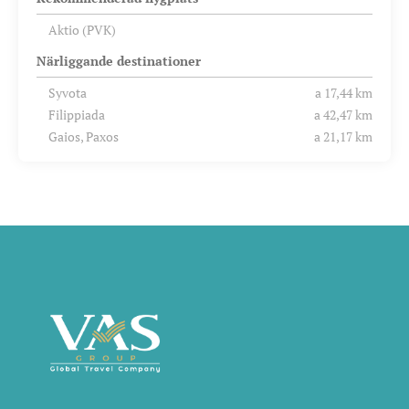
Aktio (PVK)
Närliggande destinationer
Syvota
a 17,44 km
Filippiada
a 42,47 km
Gaios, Paxos
a 21,17 km